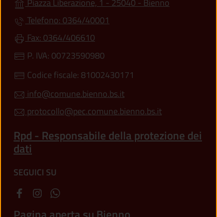
(apre in un'a
Piazza Liberazione, 1 - 25040 - Bienno
Telefono: 0364/40001
Fax: 0364/406610
P. IVA: 00723590980
Codice fiscale: 81002430171
info@comune.bienno.bs.it
protocollo@pec.comune.bienno.bs.it
Rpd - Responsabile della protezione dei
dati
SEGUICI SU
Pagina aperta su Bienno