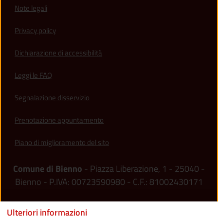
Note legali
Privacy policy
(apre in un'altra scheda).
Dichiarazione di accessibilità
Leggi le FAQ
Segnalazione disservizio
Prenotazione appuntamento
Piano di miglioramento del sito
Comune di Bienno
- Piazza Liberazione, 1 - 25040 -
Bienno - P.IVA: 00723590980 - C.F.: 81002430171
Ulteriori informazioni