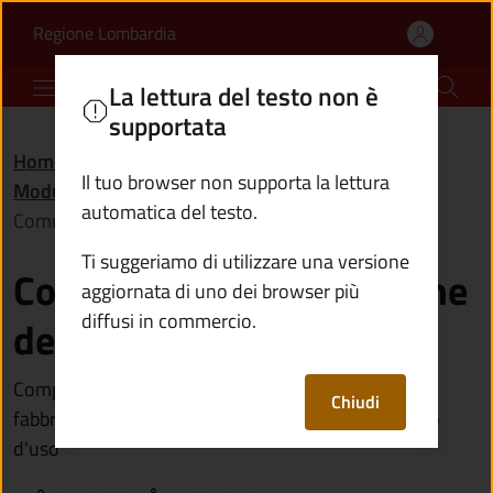
Comunicazione di cessio
Vai al contenuto principale
(apre in un'altra scheda).
Regione Lombardia
Comune di Bienno
La lettura del testo non è
supportata
Home
/
Amministrazione
/
Documenti e dati
/
Il tuo browser non supporta la lettura
Modulistica
/
automatica del testo.
Comunicazione di cessione del fabbricato
Ti suggeriamo di utilizzare una versione
Comunicazione di cessione
aggiornata di uno dei browser più
diffusi in commercio.
del fabbricato
Compila il modulo per comunicare la cessione del
Chiudi
fabbricato in caso di vendita, locazione o comodato
d'uso