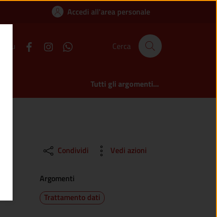
nno
Accedi all'area personale
ci su
Cerca
Tutti gli argomenti...
Condividi
Vedi azioni
Argomenti
Trattamento dati