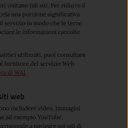
visitano tali siti. Per ridurre il
 cela una porzione significativa
 il servizio in modo che le terze
ociare le informazioni raccolte
litici utilizzati, puoi consultare
l fornitore del servizio Web
(apre in un'altra scheda).
ica di WAI
.
siti web
ssono includere video, immagini
come ad esempio YouTube,
rrisponde a navigare sui siti di