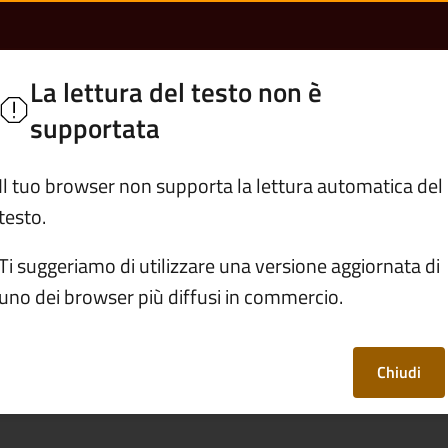
licy | Comune di Bie
o
La lettura del testo non è
Segui
supportata
Servizi
Vivere Bienno
Il tuo browser non supporta la lettura automatica del
testo.
y e cookie policy
Ti suggeriamo di utilizzare una versione aggiornata di
uno dei browser più diffusi in commercio.
policy
Chiudi