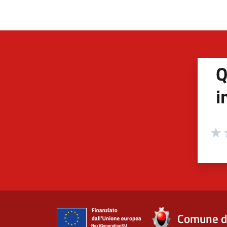
Q
i
Valuta
Valu
V
Comune d