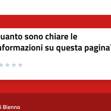
uanto sono chiare le
nformazioni su questa pagina
 da 1 a 5 stelle la pagina
ta 1 stelle su 5
aluta 2 stelle su 5
Valuta 3 stelle su 5
Valuta 4 stelle su 5
Valuta 5 stelle su 5
i Bienno