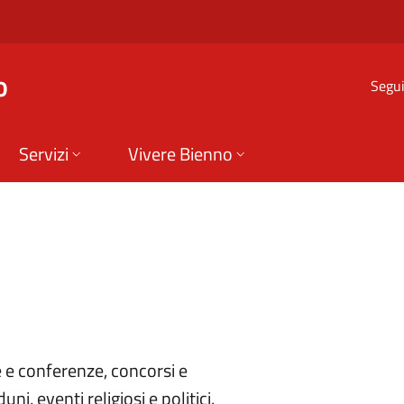
Bienno
o
Segui
Servizi
Vivere Bienno
e e conferenze, concorsi e
uni, eventi religiosi e politici.