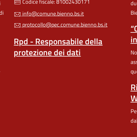
Codice fiscale: 81002430171
i
du
di
Bi
info@comune.bienno.bs.it
protocollo@pec.comune.bienno.bs.it
“
i
Rpd - Responsabile della
protezione dei dati
Not
ass
a
quo
R
W
Pe
da