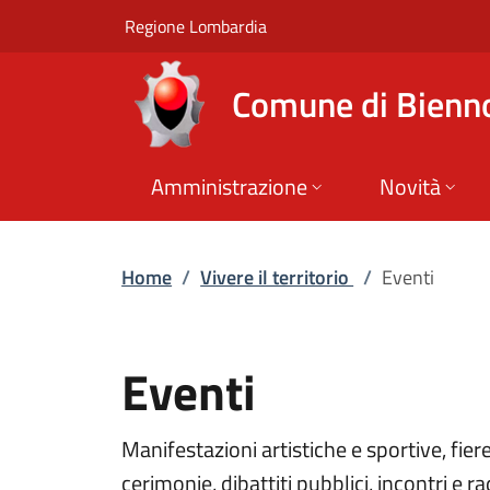
Eventi | Comune di 
Vai al contenuto principale
(apre in un'altra scheda).
Regione Lombardia
Comune di Bienn
Amministrazione
Novità
Home
/
Vivere il territorio
/
Eventi
Eventi
Manifestazioni artistiche e sportive, fier
cerimonie, dibattiti pubblici, incontri e rad